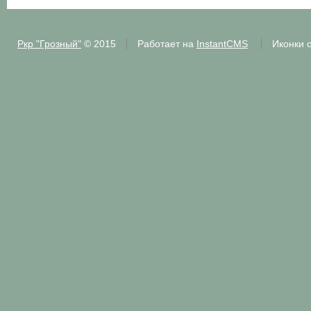
Ркр "Грозный"
© 2015
Работает на
InstantCMS
Иконки 