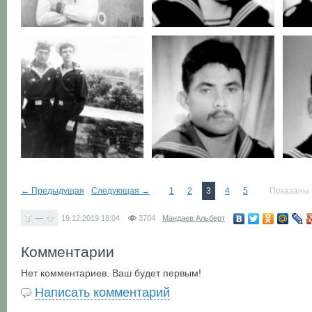
← Предыдущая
Следующая →
1
2
3
4
5
Показаны 
—
19.12.2019
18:04
3704
Мандаев Альберт
Комментарии
Нет комментариев. Ваш будет первым!
Написать комментарий