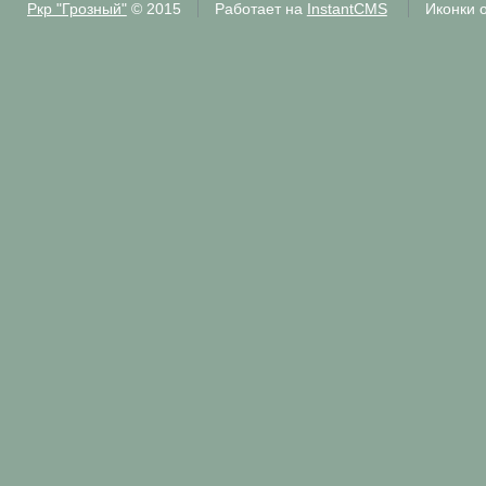
Ркр "Грозный"
© 2015
Работает на
InstantCMS
Иконки 