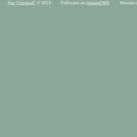
Ркр "Грозный"
© 2015
Работает на
InstantCMS
Иконки 