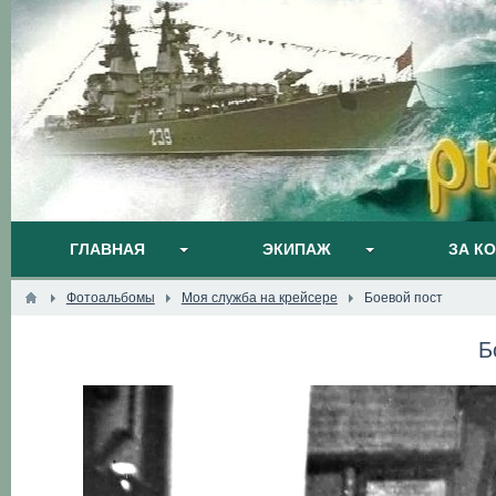
ГЛАВНАЯ
ЭКИПАЖ
ЗА К
Фотоальбомы
Моя служба на крейсере
Боевой пост
Б