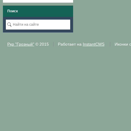
Поиск
Ркр "Грозный"
© 2015
Работает на
InstantCMS
Иконки 