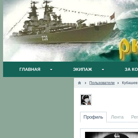
ГЛАВНАЯ
ЭКИПАЖ
ЗА К
Пользователи
Кубашев
Профиль
Лента
Ре