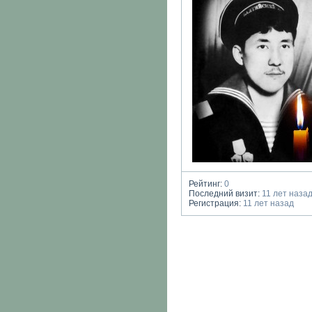
Рейтинг:
0
Последний визит:
11 лет наза
Регистрация:
11 лет назад