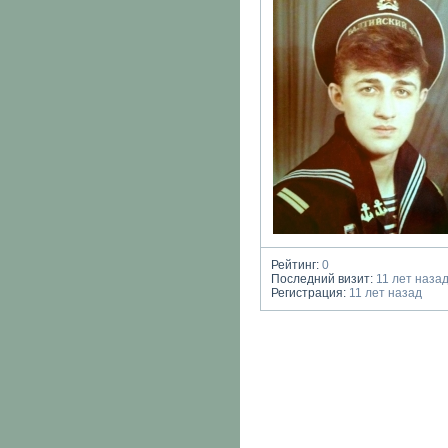
Рейтинг:
0
Последний визит:
11 лет наза
Регистрация:
11 лет назад