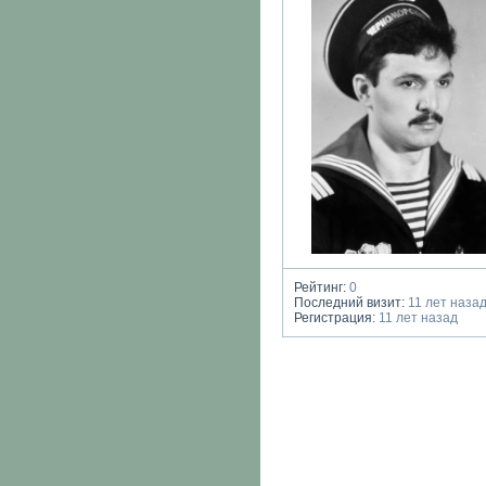
Рейтинг:
0
Последний визит:
11 лет наза
Регистрация:
11 лет назад