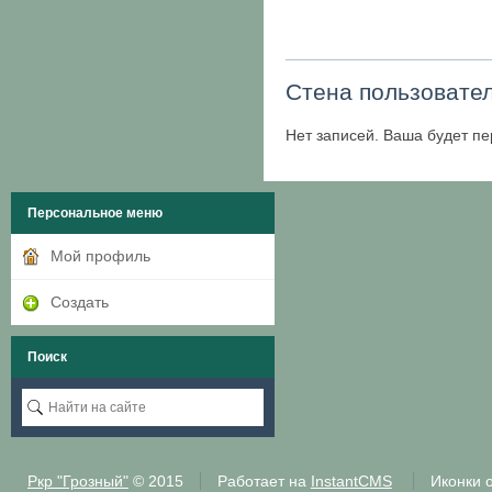
Стена пользовате
Нет записей. Ваша будет пе
Персональное меню
Мой профиль
Создать
Поиск
Ркр "Грозный"
© 2015
Работает на
InstantCMS
Иконки 