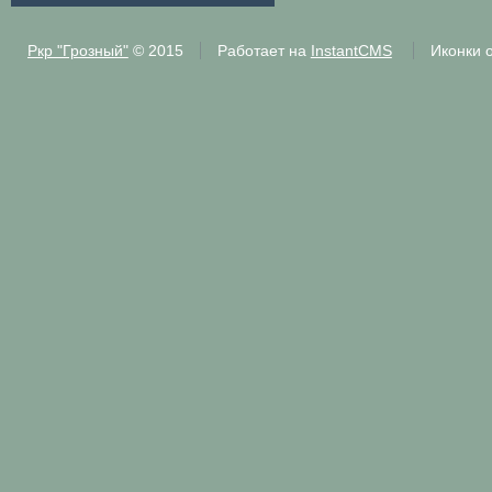
Ркр "Грозный"
© 2015
Работает на
InstantCMS
Иконки 