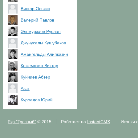
Виктор Оськин
Валерий Павлов
Эльмурзаев Руслан
Джунусалы Кушубаков
Амангельды Алипказин
Кожемякин Виктор
Куйчиев Абзер
Азат
Куроедов Юрий
Ркр "Грозный"
© 2015
Работает на
InstantCMS
Иконки 