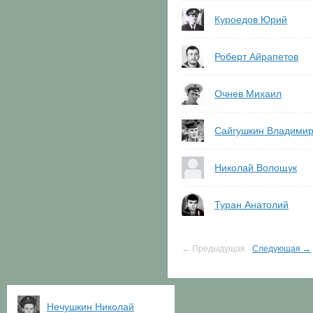
Куроедов Юрий
Роберт Айрапетов
Очнев Михаил
Сайгушкин Владими
Николай Волощук
Туран Анатолий
← Предыдущая
Следующая →
Нечушкин Николай