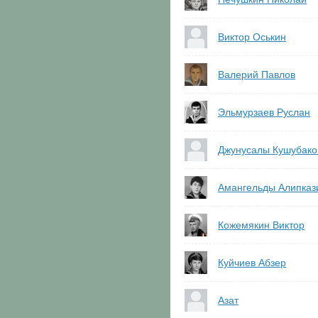
Виктор Оськин
Валерий Павлов
Эльмурзаев Руслан
Джунусалы Кушубако
Амангельды Алипказ
Кожемякин Виктор
Куйчиев Абзер
Азат