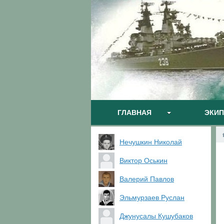
ГЛАВНАЯ
ЭКИ
Нечушкин Николай
Виктор Оськин
Валерий Павлов
Эльмурзаев Руслан
Джунусалы Кушубаков