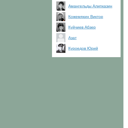
Амангельды Алипказин
Кожемякин Виктор
Куйчиев Абзер
Азат
Куроедов Юрий