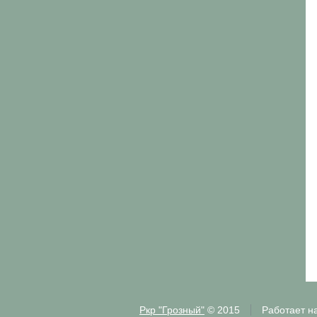
Ркр "Грозный"
© 2015
Работает н