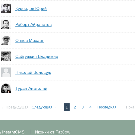
Куроедов Юрий
Роберт Айрапетов
Очнев Михаил
Сайгушкин Владимир
Николай Волощук
Туран Анатолий
← Предыдущая
Следующая →
1
2
3
4
Последняя
Пока
а
InstantCMS
Иконки от
FatCow