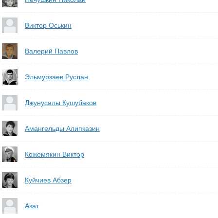
Виктор Оськин
Валерий Павлов
Эльмурзаев Руслан
Джунусалы Кушубаков
Амангельды Алипказин
Кожемякин Виктор
Куйчиев Абзер
Азат