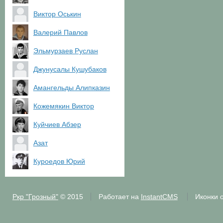
Виктор Оськин
Валерий Павлов
Эльмурзаев Руслан
Джунусалы Кушубаков
Амангельды Алипказин
Кожемякин Виктор
Куйчиев Абзер
Азат
Куроедов Юрий
Ркр "Грозный"
© 2015
Работает на
InstantCMS
Иконки 