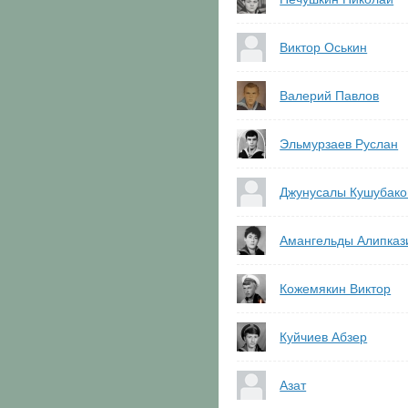
Виктор Оськин
Валерий Павлов
Эльмурзаев Руслан
Джунусалы Кушубако
Амангельды Алипказ
Кожемякин Виктор
Куйчиев Абзер
Азат