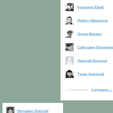
Куроедов Юрий
Роберт Айрапетов
Очнев Михаил
Сайгушкин Владими
Николай Волощук
Туран Анатолий
← Предыдущая
Следующая →
Нечушкин Николай