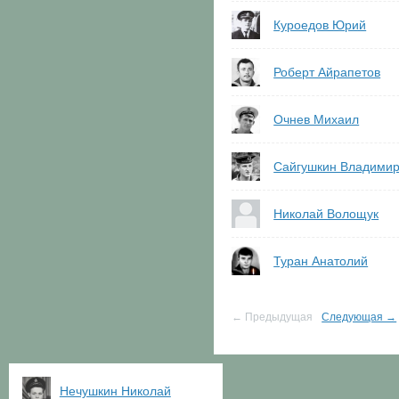
Куроедов Юрий
Роберт Айрапетов
Очнев Михаил
Сайгушкин Владими
Николай Волощук
Туран Анатолий
← Предыдущая
Следующая →
Нечушкин Николай