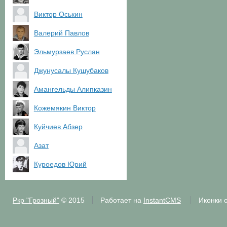
Виктор Оськин
Валерий Павлов
Эльмурзаев Руслан
Джунусалы Кушубаков
Амангельды Алипказин
Кожемякин Виктор
Куйчиев Абзер
Азат
Куроедов Юрий
Ркр "Грозный"
© 2015
Работает на
InstantCMS
Иконки 