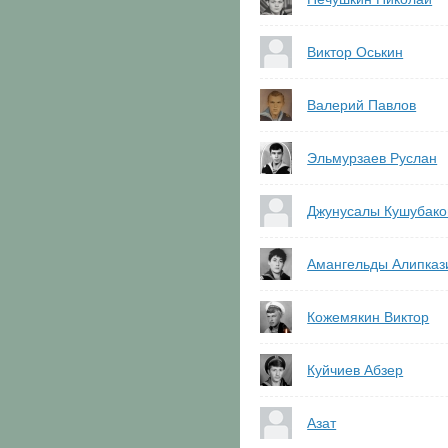
Виктор Оськин
Валерий Павлов
Эльмурзаев Руслан
Джунусалы Кушубако
Амангельды Алипказ
Кожемякин Виктор
Куйчиев Абзер
Азат