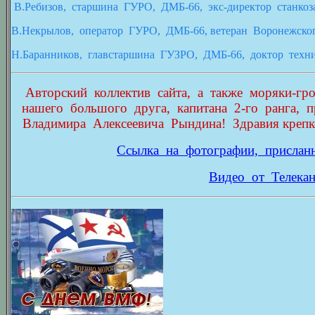
В.Ребизов,
старшина
ГУРО,
ДМБ-66,
экс-директор
станкоз
В.Некрылов,
оператор
ГУРО,
ДМБ-66, ветеран
Воронежско
Н.Баранников,
главстаршина
ГУЗРО,
ДМБ-66,
доктор
техн
Авторский коллектив сайта, а также моряки-г
нашего большого друга, капитана 2-го ранга, п
Владимира Алексеевича Рындина! Здравия крепк
Ссылка на фотографии, присла
Видео от Телека