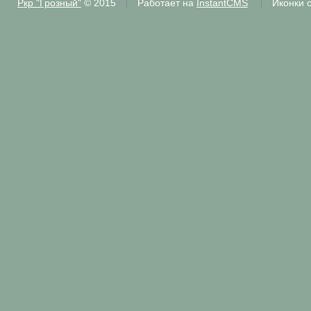
Ркр "Грозный"
© 2015
Работает на
InstantCMS
Иконки 