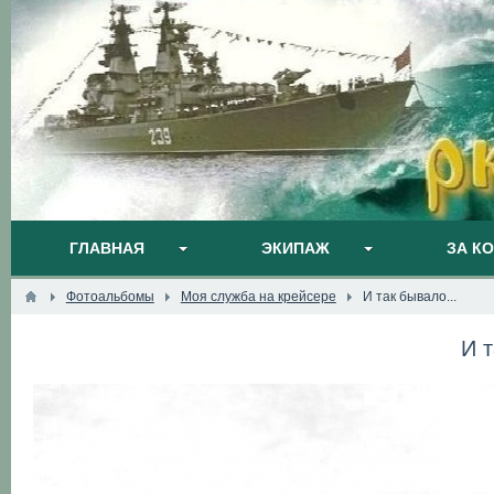
ГЛАВНАЯ
ЭКИПАЖ
ЗА К
Фотоальбомы
Моя служба на крейсере
И так бывало...
И т