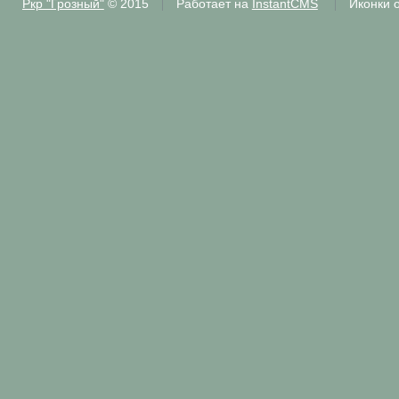
Ркр "Грозный"
© 2015
Работает на
InstantCMS
Иконки 