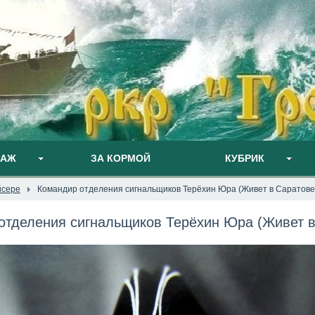
ПАЖ
ЗА КОРМОЙ
КУБРИК
йсере
Командир отделения сигнальщиков Терёхин Юра (Живет в Саратове
отделения сигнальщиков Терёхин Юра (Живет в