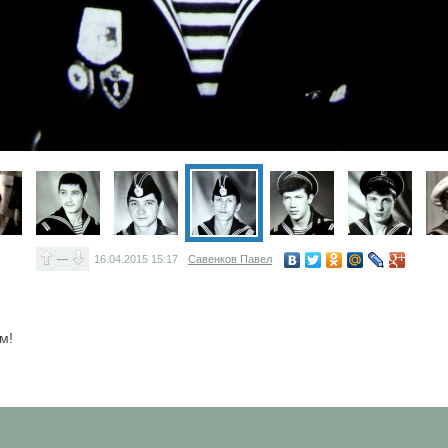
—
16.04.2015
15:17
Савенков Павел
м!