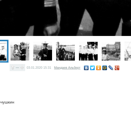
—
03.01.2020
15:31
Мандаев Альберт
ечушкин