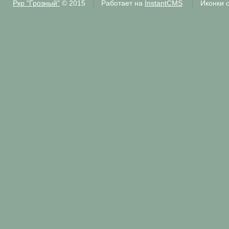
Ркр "Грозный"
© 2015
Работает на
InstantCMS
Иконки 