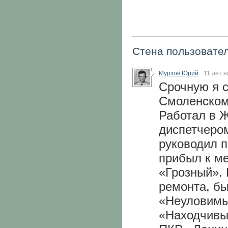
Стена пользовате
Мурзов Юрий
11 лет 
Срочную я с
Смоленском
Работал в 
диспетчеро
руководил п
прибыл к м
«Грозный». 
ремонта, б
«Неуловимы
«Находчивый