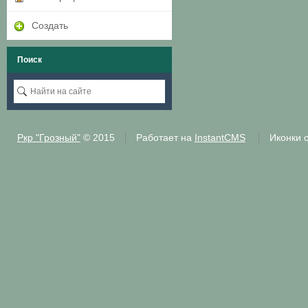
Создать
Поиск
Ркр "Грозный"
© 2015
Работает на
InstantCMS
Иконки 