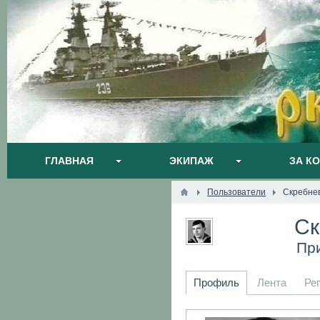
ГЛАВНАЯ
ЭКИПАЖ
ЗА К
Пользователи
Скребне
Ск
При
Профиль
Лента
Ре