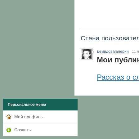
Стена пользовате
Демидов Валерий
11 
Мои публик
Рассказ о с
Персональное меню
Мой профиль
Создать