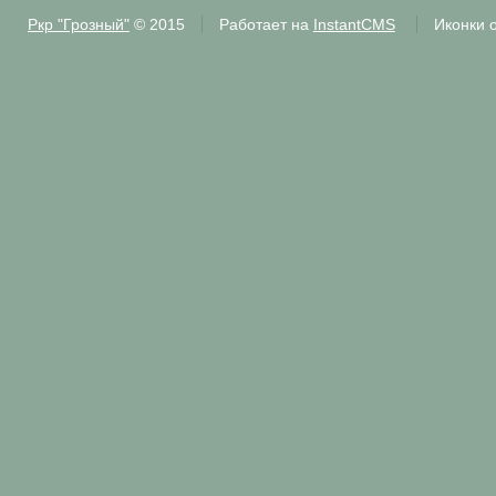
Ркр "Грозный"
© 2015
Работает на
InstantCMS
Иконки 