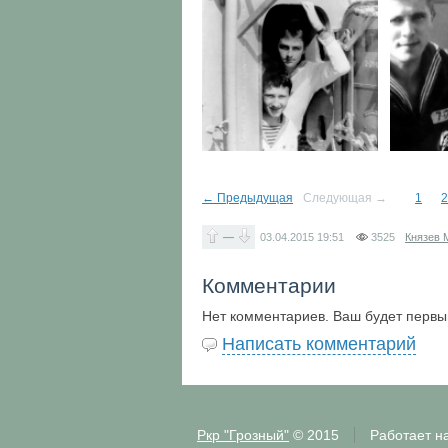
← Предыдущая
Следующая →
1
2
—
03.04.2015
19:51
3525
Князев 
Комментарии
Нет комментариев. Ваш будет первы
Написать комментарий
Ркр "Грозный"
© 2015
Работает н