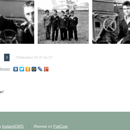
3
Показаны 33-37 из 37
Михаил
м!
а
InstantCMS
Иконки от
FatCow