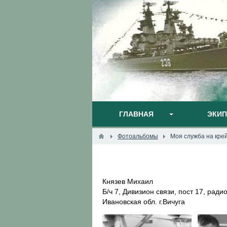
ГЛАВНАЯ
ЭКИ
Фотоальбомы
Моя служба на кре
Князев Михаил
Б/ч 7, Дивизион связи, пост 17, рад
Ивановская обл. г.Вичуга