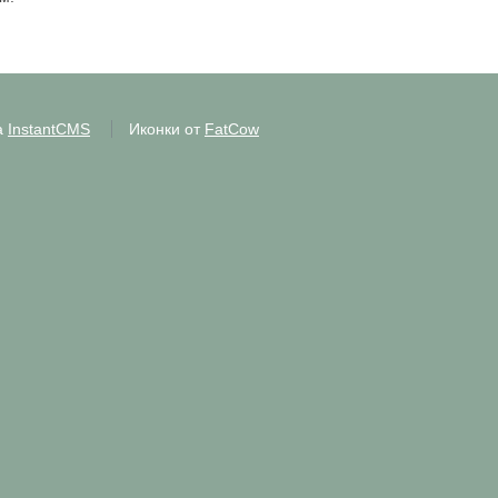
а
InstantCMS
Иконки от
FatCow