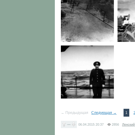
← Предыдущая
Следующая →
1
—
06.04.2015
20:37
2856
Ленский