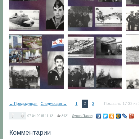
← Предыдущая
Следующая →
1
2
3
Показаны 17-32 из 
—
07.04.2015
11:12
3421
Лунев Павел
Комментарии