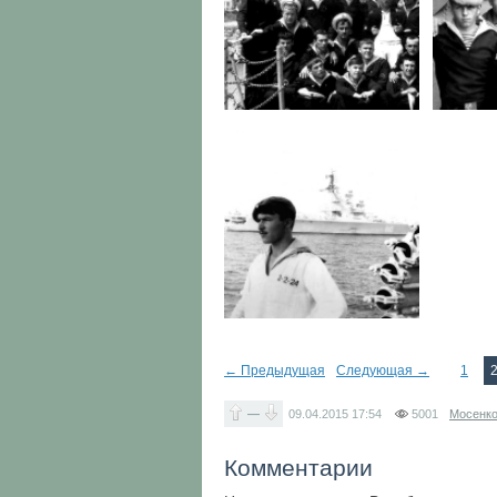
← Предыдущая
Следующая →
1
—
09.04.2015
17:54
5001
Мосенко
Комментарии