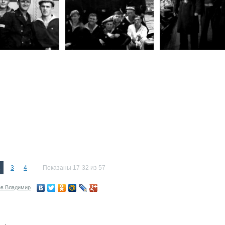
2
3
4
Показаны 17-32 из 57
в Владимир