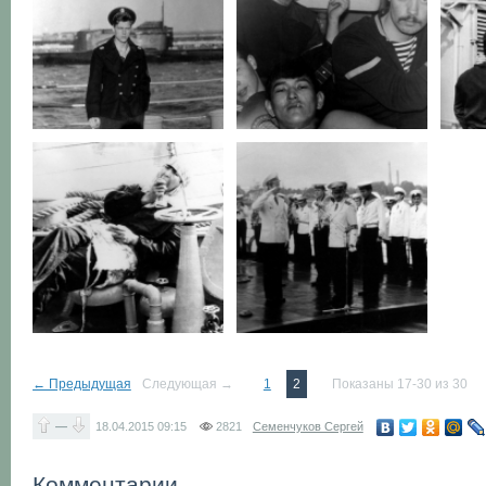
← Предыдущая
Следующая →
1
2
Показаны 17-30 из 30
—
18.04.2015
09:15
2821
Семенчуков Сергей
Комментарии