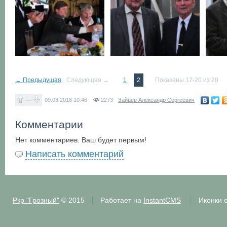
← Предыдущая
Следующая →
1
2
Показаны 17-20 из 20
—
09.03.2018
10:46
2273
Зайцев Александр Сергеевич
Комментарии
Нет комментариев. Ваш будет первым!
Написать комментарий
Ркр "Грозный"
© 2015
Работает на
InstantCMS
Иконки 