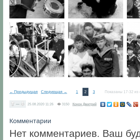
← Предыдущая
Следующая →
1
2
3
Показаны 17-32 из 
—
25.08.2020
11:26
3150
Конон Дмитрий
Комментарии
Нет комментариев. Ваш бу