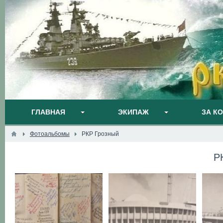
ГЛАВНАЯ
ЭКИПАЖ
ЗА К
Фотоальбомы
РКР Грозный
Р