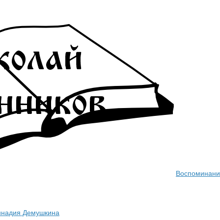
Воспоминани
ннадия Демушкина