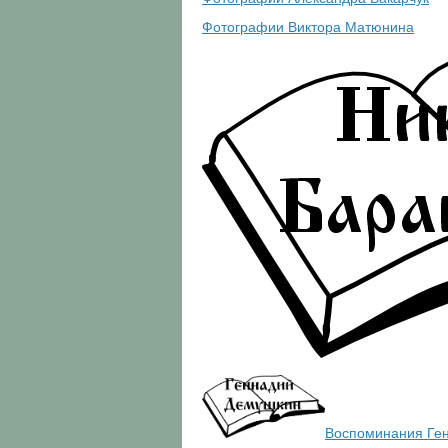
Фотографии Виктора Матюнина
Воспоминания Ге