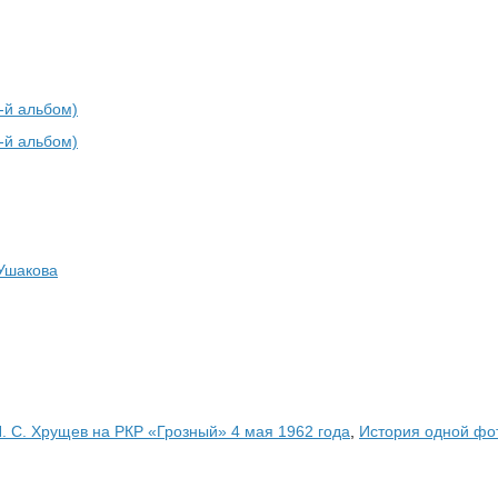
-й альбом)
-й альбом)
Ушакова
. С. Хрущев на РКР «Грозный» 4 мая 1962 года
,
История одной фо