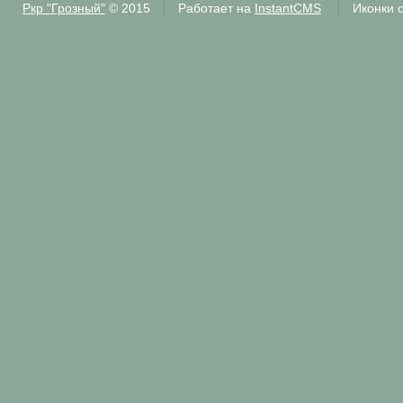
Ркр "Грозный"
© 2015
Работает на
InstantCMS
Иконки 