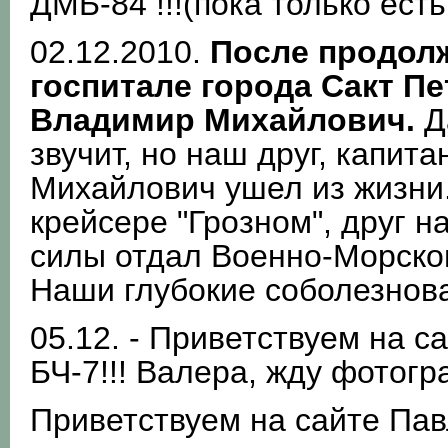
ДМБ-84 !!!(пока только есть
02.12.2010.
После продол
госпитале города Сакт П
Владимир Михайлович.
Д
звучит, но наш друг, капит
Михайлович ушел из жизни..
крейсере "Грозном", друг н
силы отдал Военно-Морском
Наши глубокие соболезнова
05.12. - Приветствуем на 
БЧ-7!!! Валера, жду фотогр
Приветствуем на сайте Пав