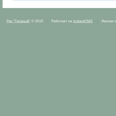
Ркр "Грозный"
© 2015
Работает на
InstantCMS
Иконки 