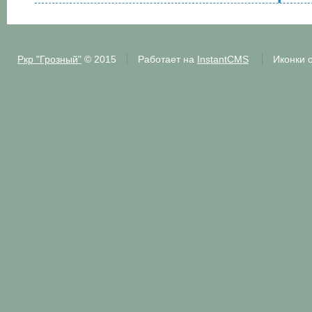
Ркр "Грозный"
© 2015
Работает на
InstantCMS
Иконки 