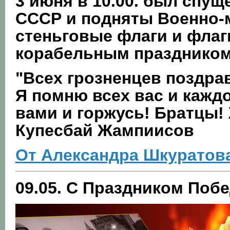
3 июня в 10.00.
был спуще
СССР и подняты Военно-м
стеньговые флаги и флаг
корабельным праздником
"Всех грозненцев поздра
Я помню всех вас и кажд
вами и горжусь! Братцы! 
Купесбай Жампиисов
От Александра Шкуратов
09.05. С Праздником Побе