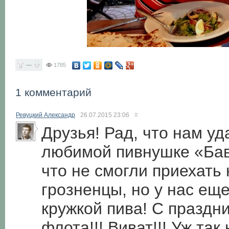
—
1785
1 комментарий
Ревуцкий Александр
26.07.2015
23:06
#
Друзья! Рад, что нам у
любимой пивнушке «Бав
что не смогли приехать
грозненцы, но у нас еще
кружкой пива! С праздн
флота!!! Виват!!! Уж та