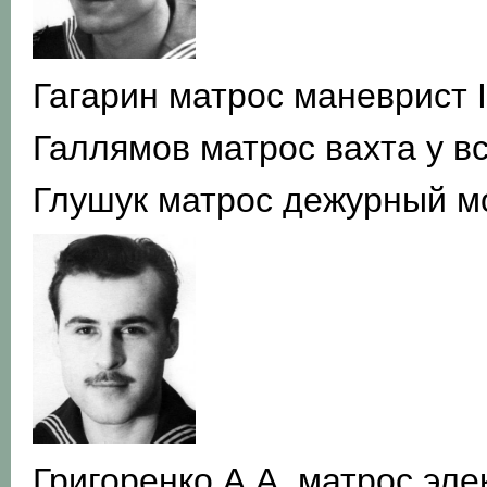
Гагарин матрос маневрист I
Галлямов матрос вахта у в
Глушук матрос дежурный м
Григоренко А.А. матрос эле