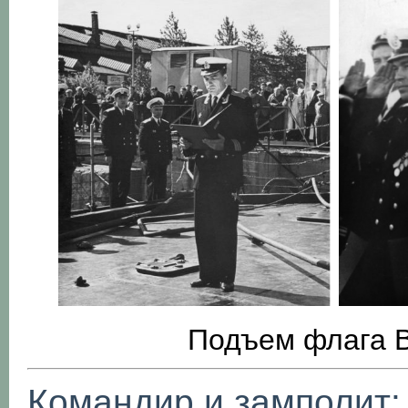
Подъем флага В
Командир и замполит: