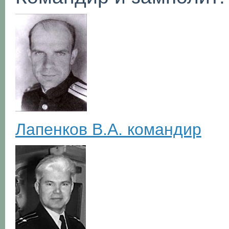
Лапенков В.А. командир