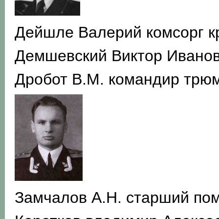
Дейшле Валерий комсорг к
Демшевский Виктор Ивано
Дробот В.М. командир трю
Замчалов А.Н. старший по