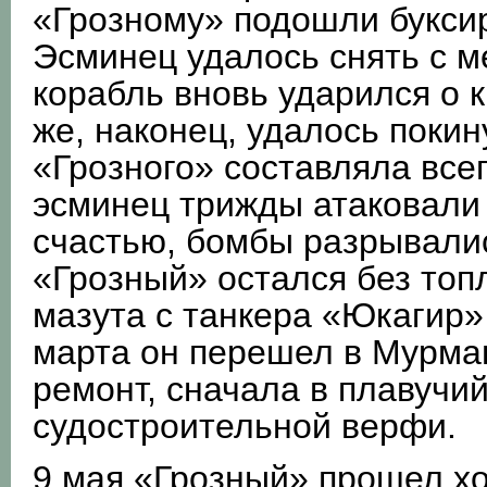
«Грозному» подошли букси
Эсминец удалось снять с ме
корабль вновь ударился о к
же, наконец, удалось покин
«Грозного» составляла всег
эсминец трижды атаковали 
счастью, бомбы разрывалис
«Грозный» остался без топ
мазута с танкера «Юкагир»
марта он перешел в Мурман
ремонт, сначала в плавучий
судостроительной верфи.
9 мая «Грозный» прошел хо