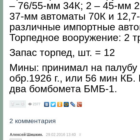
– 76/55-мм 34К; 2 – 45-мм 2
37-мм автоматы 70К и 12,7
различные импортные авто
Торпедное вооружение: 2 т
Запас торпед, шт. = 12
Мины: принимал на палубу 8
обр.1926 г., или 56 мин КБ.
два бомбомета БМБ-1.
—
2377
2 комментария
Алексей Шишкин.
29.02.2016
13:40
#