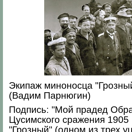
Экипаж миноносца "Грозный"
(Вадим Парнюгин)
Подпись: "Мой прадед Обра
Цусимского сражения 1905 
"Грозный" (одном из трех 