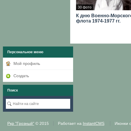
30 фото
К дню Военно-Морског
флота 1974-1977 гг.
Персональное меню
Мой профиль
Создать
Поиск
Ркр "Грозный"
© 2015
Работает на
InstantCMS
Иконки 