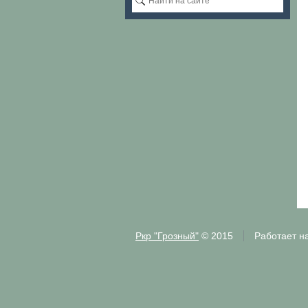
Ркр "Грозный"
© 2015
Работает н