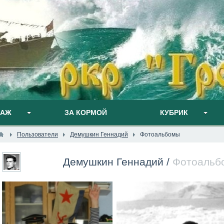
ПАЖ
ЗА КОРМОЙ
КУБРИК
Пользователи
Демушкин Геннадий
Фотоальбомы
Демушкин Геннадий
/
Фотоальб