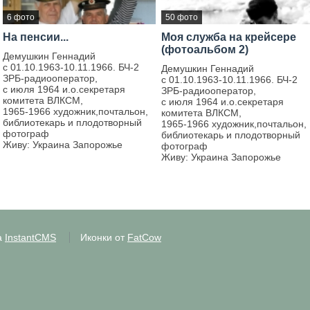
6 фото
50 фото
На пенсии...
Моя служба на крейсере
(фотоальбом 2)
Демушкин Геннадий
с 01.10.1963-10.11.1966. БЧ-2
Демушкин Геннадий
ЗРБ-радиооператор,
с 01.10.1963-10.11.1966. БЧ-2
с июля 1964 и.о.секретаря
ЗРБ-радиооператор,
комитета ВЛКСМ,
с июля 1964 и.о.секретаря
1965-1966 художник,почтальон,
комитета ВЛКСМ,
библиотекарь и плодотворный
1965-1966 художник,почтальон,
фотограф
библиотекарь и плодотворный
Живу: Украина Запорожье
фотограф
Живу: Украина Запорожье
а
InstantCMS
Иконки от
FatCow