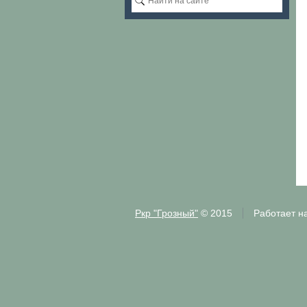
Ркр "Грозный"
© 2015
Работает н