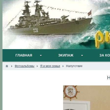
ГЛАВНАЯ
ЭКИПАЖ
ЗА К
Фотоальбомы
Я и моя семья
Напутствие
Н