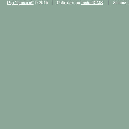
Ркр "Грозный"
© 2015
Работает на
InstantCMS
Иконки 