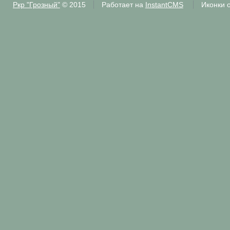
Ркр "Грозный"
© 2015
Работает на
InstantCMS
Иконки 