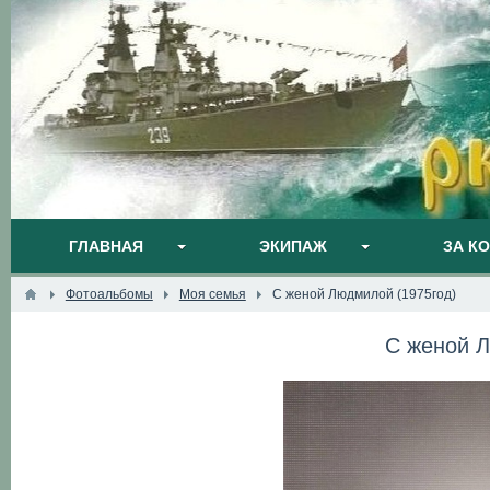
ГЛАВНАЯ
ЭКИПАЖ
ЗА К
Фотоальбомы
Моя семья
С женой Людмилой (1975год)
С женой Л