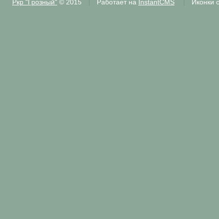
Ркр "Грозный"
© 2015
Работает на
InstantCMS
Иконки 