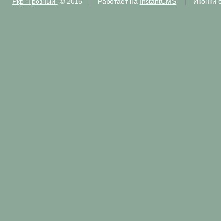
Ркр "Грозный"
© 2015
Работает на
InstantCMS
Иконки 