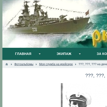
ГЛАВНАЯ
ЭКИПАЖ
ЗА К
Фотоальбомы
Моя служба на крейсере
???, ???, ??? на де
???, ???,