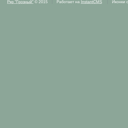
Ркр "Грозный"
© 2015
Работает на
InstantCMS
Иконки 