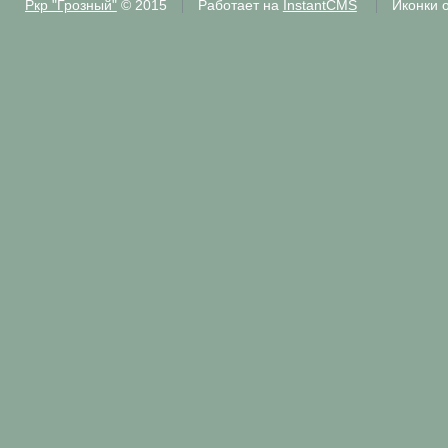
Ркр "Грозный"
© 2015
Работает на
InstantCMS
Иконки 